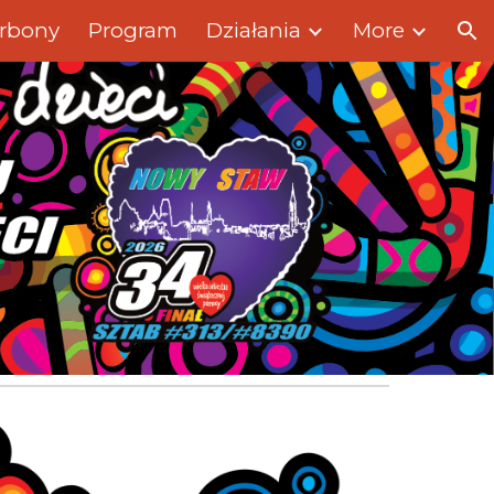
rbony
Program
Działania
More
ion