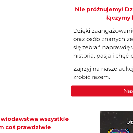
Nie próżnujemy! Dz
łączymy 
Dzięki zaangażowaniu
oraz osób znanych ze 
się zebrać naprawdę w
historia, pasja i chę
Zajrzyj na nasze aukc
zrobić razem.
Nas
krwiodawstwa wszystkie
m coś prawdziwie