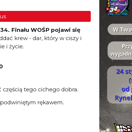
us
34. Finału WOŚP pojawi się
ać krew - dar, który w ciszy i
 i życie.
0
częścią tego cichego dobra.
i podwiniętym rękawem.