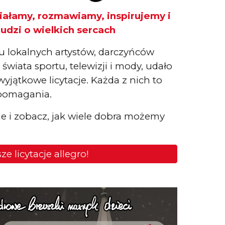
iałamy, rozmawiamy, inspirujemy i
ludzi o wielkich sercach
 lokalnych artystów, darczyńców
świata sportu, telewizji i mody, udało
yjątkowe licytacje. Każda z nich to
ć pomagania.
je i zobacz, jak wiele dobra możemy
ze licytacje allegro!