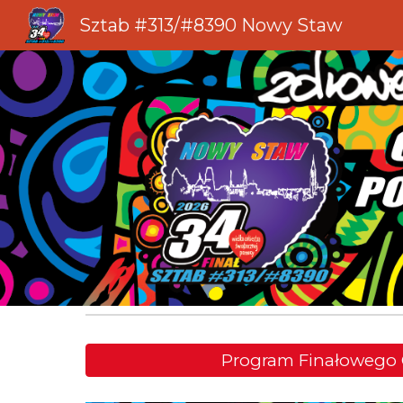
Sztab #313/#8390 Nowy Staw
Sk
Program Finałowego 